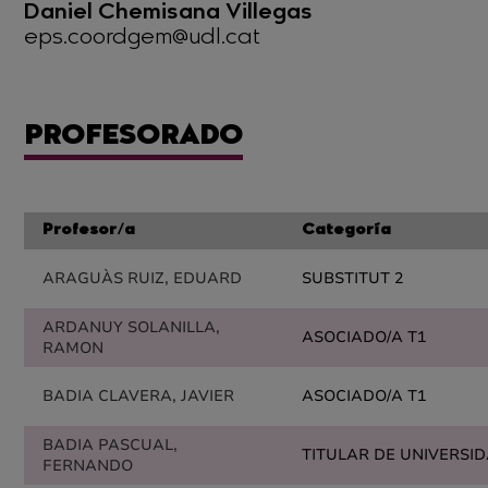
Daniel Chemisana Villegas
eps.coordgem@udl.cat
PROFESORADO
Profesor/a
Categoría
ARAGUÀS RUIZ, EDUARD
SUBSTITUT 2
ARDANUY SOLANILLA,
ASOCIADO/A T1
RAMON
BADIA CLAVERA, JAVIER
ASOCIADO/A T1
BADIA PASCUAL,
TITULAR DE UNIVERSI
FERNANDO