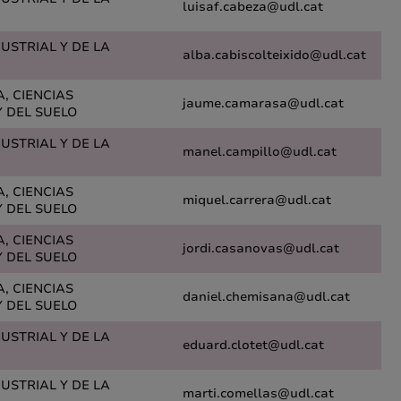
luisaf.cabeza@udl.cat
DUSTRIAL Y DE LA
alba.cabiscolteixido@udl.cat
A, CIENCIAS
jaume.camarasa@udl.cat
 DEL SUELO
DUSTRIAL Y DE LA
manel.campillo@udl.cat
A, CIENCIAS
miquel.carrera@udl.cat
 DEL SUELO
A, CIENCIAS
jordi.casanovas@udl.cat
 DEL SUELO
A, CIENCIAS
daniel.chemisana@udl.cat
 DEL SUELO
DUSTRIAL Y DE LA
eduard.clotet@udl.cat
DUSTRIAL Y DE LA
marti.comellas@udl.cat