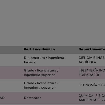
Perfil académico
Departament
Diplomatura / ingeniería
CIENCIA E ING
técnica
AGRÍCOLA
Grado / licenciatura /
INGENIERÍA IN
ingeniería superior
EDIFICACIÓN
Grado / licenciatura /
ECONOMÍA Y E
ingeniería superior
QUÍMICA, FÍSIC
DAD
Doctorado
AMBIENTALES Y