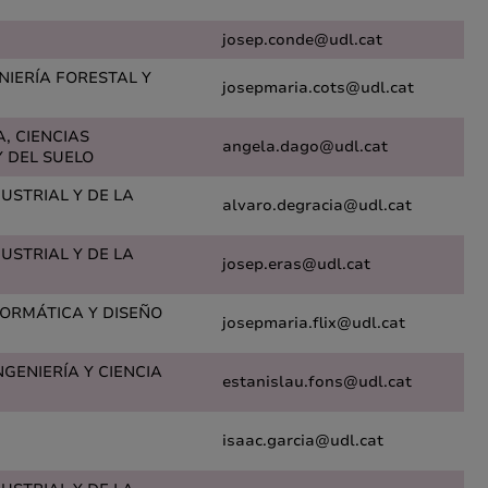
josep.conde@udl.cat
ENIERÍA FORESTAL Y
josepmaria.cots@udl.cat
A, CIENCIAS
angela.dago@udl.cat
 DEL SUELO
DUSTRIAL Y DE LA
alvaro.degracia@udl.cat
DUSTRIAL Y DE LA
josep.eras@udl.cat
FORMÁTICA Y DISEÑO
josepmaria.flix@udl.cat
NGENIERÍA Y CIENCIA
estanislau.fons@udl.cat
isaac.garcia@udl.cat