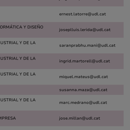
ernest.latorre@udl.cat
FORMÁTICA Y DISEÑO
joseplluis.lerida@udl.cat
DUSTRIAL Y DE LA
saranprabhu.mani@udl.cat
DUSTRIAL Y DE LA
ingrid.martorell@udl.cat
DUSTRIAL Y DE LA
miquel.mateus@udl.cat
susanna.maza@udl.cat
DUSTRIAL Y DE LA
marc.medrano@udl.cat
MPRESA
jose.millan@udl.cat