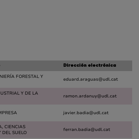
o
Dirección electrónica
ENIERÍA FORESTAL Y
eduard.araguas@udl.cat
DUSTRIAL Y DE LA
ramon.ardanuy@udl.cat
MPRESA
javier.badia@udl.cat
A, CIENCIAS
ferran.badia@udl.cat
 DEL SUELO