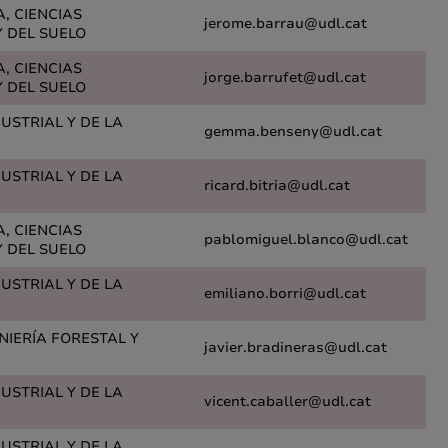
A, CIENCIAS
jerome.barrau@udl.cat
 DEL SUELO
A, CIENCIAS
jorge.barrufet@udl.cat
 DEL SUELO
DUSTRIAL Y DE LA
gemma.benseny@udl.cat
DUSTRIAL Y DE LA
ricard.bitria@udl.cat
A, CIENCIAS
pablomiguel.blanco@udl.cat
 DEL SUELO
DUSTRIAL Y DE LA
emiliano.borri@udl.cat
ENIERÍA FORESTAL Y
javier.bradineras@udl.cat
DUSTRIAL Y DE LA
vicent.caballer@udl.cat
DUSTRIAL Y DE LA