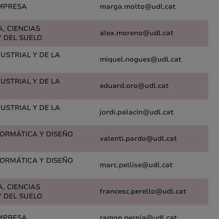
MPRESA
marga.molto@udl.cat
A, CIENCIAS
alex.moreno@udl.cat
 DEL SUELO
DUSTRIAL Y DE LA
miquel.nogues@udl.cat
DUSTRIAL Y DE LA
eduard.oro@udl.cat
DUSTRIAL Y DE LA
jordi.palacin@udl.cat
FORMÁTICA Y DISEÑO
valenti.pardo@udl.cat
FORMÁTICA Y DISEÑO
marc.pellise@udl.cat
A, CIENCIAS
francesc.perello@udl.cat
 DEL SUELO
MPRESA
ramon.pernia@udl.cat