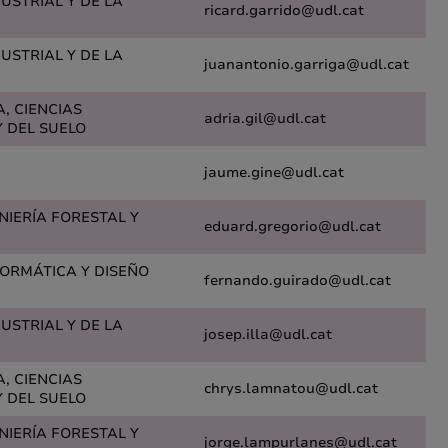
DUSTRIAL Y DE LA
ricard.garrido@udl.cat
DUSTRIAL Y DE LA
juanantonio.garriga@udl.cat
A, CIENCIAS
adria.gil@udl.cat
 DEL SUELO
jaume.gine@udl.cat
ENIERÍA FORESTAL Y
eduard.gregorio@udl.cat
FORMÁTICA Y DISEÑO
fernando.guirado@udl.cat
DUSTRIAL Y DE LA
josep.illa@udl.cat
A, CIENCIAS
chrys.lamnatou@udl.cat
 DEL SUELO
ENIERÍA FORESTAL Y
jorge.lampurlanes@udl.cat